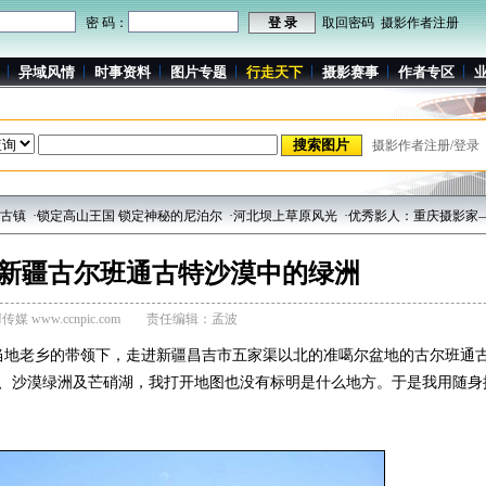
密 码：
取回密码
摄影作者注册
异域风情
时事资料
图片专题
行走天下
摄影赛事
作者专区
摄影作者注册/登录
镇
·锁定高山王国 锁定神秘的尼泊尔
·河北坝上草原风光
·优秀影人：重庆摄影家——
新疆古尔班通古特沙漠中的绿洲
传媒 www.ccnpic.com
责任编辑：孟波
在当地老乡的带领下，走进新疆昌吉市五家渠以北的准噶尔盆地的古尔班通
窝、沙漠绿洲及芒硝湖，我打开地图也没有标明是什么地方。于是我用随身