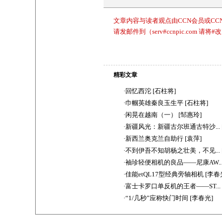
文章内容与读者观点由CCN会员或C
请发邮件到（serv#ccnpic.com 请将
精彩文章
·
回忆西沱 [石柱将]
·
巾帼英雄秦良玉生平 [石柱将]
·
闲晃在越南（一） [邹惠玲]
·
新疆风光：新疆古尔班通古特沙... 
·
新西兰奥克兰自助行 [袁萍]
·
不到伊吾不知胡杨之壮美，不见... 
·
袖珍轻便相机的良品——尼康AW...
·
佳能etQL17型经典旁轴相机 [李春
·
富士卡罗口单反机的王者――ST... 
·
“1/几秒”应称快门时间 [李春光]