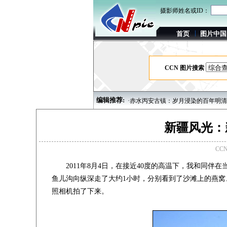
摄影师姓名或ID：
首页
图片中国
CCN 图片搜索
编辑推荐:
多彩的多伦多
·优秀影人：陕西摄影家赵艳峰
·赤水丙安古镇：岁月浸染的百年明清古
新疆风光：
CCN
2011年8月4日，在接近40度的高温下，我和同伴
鱼儿沟向纵深走了大约1小时，分别看到了沙滩上的燕
照相机拍了下来。