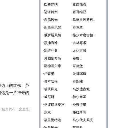
·巴塞罗纳
·密西根湖
·迈诺特州
·塞哥维亚
·希腊风光
·马德里埃斯科..
·新西兰风光
·奥克兰
·俄罗斯风情
·格尔木唐古拉..
·霞浦海滩
·吉林雾凇
·塞维利亚
·龙达古城
·莫图依奇岛
·布鲁日
·斯德哥尔摩
·哥德堡
·卢森堡
·曼都瑞镇
·哥本哈根
·奥斯陆
湖边上的红柳、芦
·瑞典风光
·马沙达古城
们这是一片神奇的
·威尼斯
·赫尔辛基
·圣彼得堡夏宫..
·圣彼得堡
 (信息发布：
史奎华
)
·东京
·格拉斯哥
·福里曼特港
·马尔代夫风光
·冰岛风光
·莫斯科