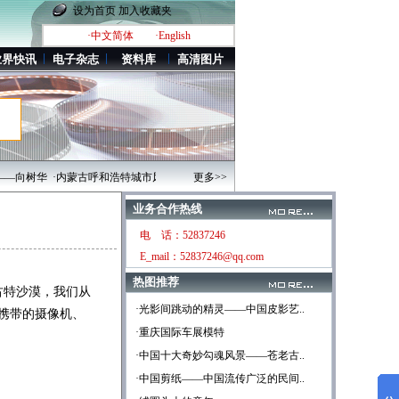
设为首页
加入收藏夹
·中文简体
·English
业界快讯
电子杂志
资料库
高清图片
向树华
·内蒙古呼和浩特城市风光[高清图片]
更多>>
·江南府第代表性建筑——浙江奉化溪口
业务合作热线
电 话：52837246
E_mail：52837246@qq.com
热图推荐
古特沙漠，我们从
·光影间跳动的精灵——中国皮影艺..
携带的摄像机、
·重庆国际车展模特
·中国十大奇妙勾魂风景——苍老古..
·中国剪纸——中国流传广泛的民间..