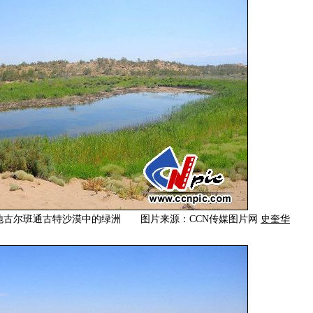
疆准噶尔盆地古尔班通古特沙漠中的绿洲 图片来源：CCN传媒图片网
史奎华