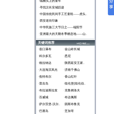
·绒圈头上的童年
·寻找汉长安城踪迹
·中国传统民间手工艺童鞋——虎头..
·西安老街印象
·中华民族三大节日之——端阳节
·亚洲最大的天鹅冬季栖息地——山..
关键词推荐
·壶口瀑布
·金山岭长城
·科尔多瓦
·悉尼
·格拉纳达
·陕西延安王家..
·大连海滨风光
·济南千佛山
·焦特布尔
·香山红叶
·普吉岛
·纽伦堡[纽伦伯..
·布拉迪斯拉发
·克鲁姆洛夫
·百威城
·布达佩斯
·萨尔茨堡-沃尔..
·因斯布鲁克
·巴厘岛
·芝加哥