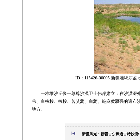
ID：115426-00005 新
一堆堆沙丘像一尊尊沙漠卫士伟岸肃立；在沙漠深处
苇、白梭梭、梭梭、苦艾蒿、白蒿、蛇麻黄顽强的遍布
地方。
新疆风光：新疆古尔班通古特沙漠中