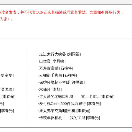
CN读者发表，并不代表CCN证实其描述或同意其看法。文章如有侵权行为，
#改为@）。
·
走进太行大峡谷 [刘同福]
·
出僧官 [李辉峡]
·
万寿古寨赋 [石柱将]
[史奎华]
·
云梯街千脚泉 [石柱将]
·
保护环境刻不容缓 [许灵锋]
[吴国瑞]
·
水仙吟 [李旭]
 [李春光]
·
讨人爱的老螺口机身——富士卡ST... [李春光]
光]
·
爱可视Gmini500伴我西藏行 [李春光]
[李春光]
·
康太弗莱克斯Ⅱ型相机 [李春光]
·
传统单反相机——我的宝贝 [李春光]