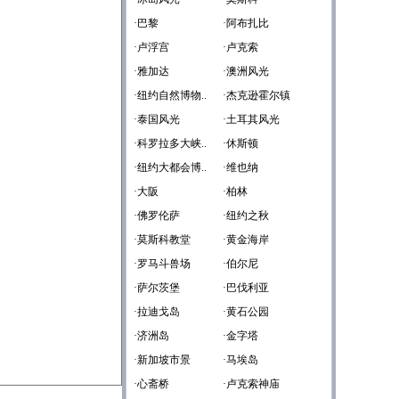
·巴黎
·阿布扎比
·卢浮宫
·卢克索
·雅加达
·澳洲风光
·纽约自然博物..
·杰克逊霍尔镇
·泰国风光
·土耳其风光
·科罗拉多大峡..
·休斯顿
·纽约大都会博..
·维也纳
·大阪
·柏林
·佛罗伦萨
·纽约之秋
·莫斯科教堂
·黄金海岸
·罗马斗兽场
·伯尔尼
·萨尔茨堡
·巴伐利亚
·拉迪戈岛
·黄石公园
·济洲岛
·金字塔
·新加坡市景
·马埃岛
·心斋桥
·卢克索神庙