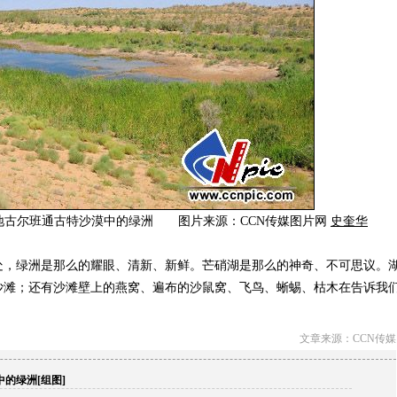
疆准噶尔盆地古尔班通古特沙漠中的绿洲 图片来源：CCN传媒图片网
史奎华
，绿洲是那么的耀眼、清新、新鲜。芒硝湖是那么的神奇、不可思议。
沙滩；还有沙滩壁上的燕窝、遍布的沙鼠窝、飞鸟、蜥蜴、枯木在告诉我
文章来源：CCN传媒
的绿洲[组图]