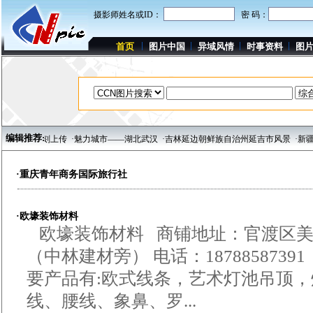
摄影师姓名或ID：
密 码：
首页
图片中国
异域风情
时事资料
图
编辑推荐:
精彩作品即刻上传
·魅力城市——湖北武汉
·吉林延边朝鲜族自治州延吉市风景
·新疆
·重庆青年商务国际旅行社
·欧壕装饰材料
欧壕装饰材料 商铺地址：官渡区美林
（中林建材旁） 电话：18788587391
要产品有:欧式线条，艺术灯池吊顶
线、腰线、象鼻、罗...